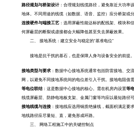
路径规划与桥架设计
：合理规划线缆路径，避免靠近大功率设
地体。不同用途的线缆（如数据、语音、监控）应分桥架或
连接硬件与端接工艺
：选用屏蔽性能达标的配线架、模块和信
何屏蔽层的断裂或虚接都会大幅降低甚至失去屏蔽效果。
二、 接地系统：建立安全与稳定的“基准电位”
接地是抗干扰的基石，也是保障人身与设备安全的前提
接地类型与要求
：数据中心接地系统通常包括防雷接地、交
网，以避免不同接地系统间的电位差引入干扰。接地电阻值需
等电位联结
：这是数据中心接地的核心。需在机房内设置
等
线缆屏蔽层、防静电地板支架、金属门窗等均应以最短路径可
接地线缆与连接
：接地线应选用铜质绝缘线，截面积满足要求
地线路径应尽量短、直，避免形成环路。
三、 网络工程施工中的关键控制点