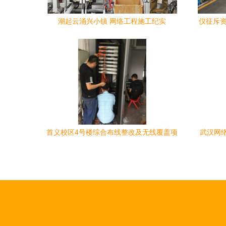
潮起云涌兴小镇 网络工程施工纪实
仪征斥资
首义校区4号楼综合布线整改及无线覆盖项
武汉网
目顺利完工，智慧校园建设再添新章
施工