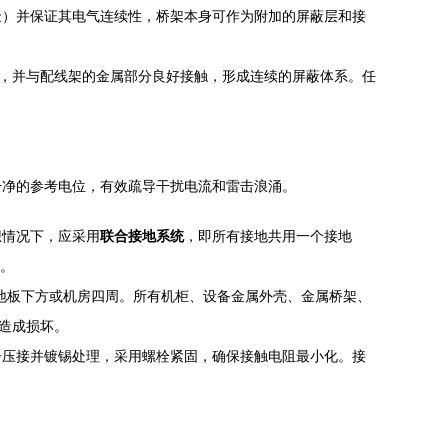
金）并保证其电气连续性，桥架本身可作为附加的屏蔽层和接
接，并与配线架的金属部分良好接触，形成连续的屏蔽体系。任
干净的参考电位，有效疏导干扰电流和雷击浪涌。
想情况下，应采用
联合接地系统
，即所有接地共用一个接地
抗。
地板下方或机房四周。所有机柜、设备金属外壳、金属桥架、
造成损坏。
鼻子压接并镀锡处理，采用螺栓紧固，确保接触电阻最小化。接