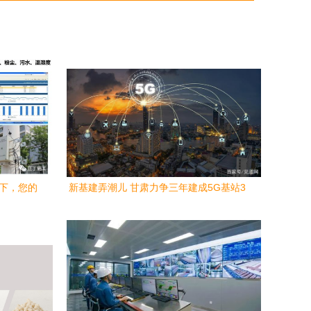
潮下，您的
新基建弄潮儿 甘肃力争三年建成5G基站3
万个，网络工程施工蓄势待发