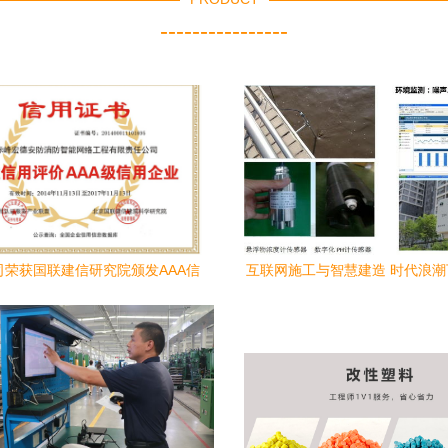
----------------
司荣获国联建信研究院颁发AAA信
互联网施工与智慧建造 时代浪
，网络工程施工领域再树新标杆
技术是否准备好了？