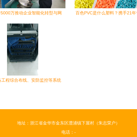
5000万推动企业智能化转型与网
百色PVC是什么塑料？携手21
络基建升级
专家金立达，探秘高性能材料的
络工程综合布线、安防监控等系统
 价格、厂家与施工要点全解析
地址：浙江省金华市金东区澧浦镇下屋村（朱志荣户）
电话：-