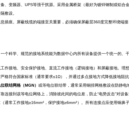
备、变频器、UPS等强干扰源。采用金属桥架（最好为镀锌钢制或铝合
分隔敷设。
息插座。屏蔽线缆的端接至关重要，必须确保屏蔽层360度完整环绕端
。一个科学、规范的接地系统能为数据中心内所有设备提供一个统一的、
流工作接地、安全保护接地、直流工作接地（逻辑接地）和屏蔽接地。理
严格符合国家标准（通常要求≤1Ω），并通过多点接地方式降低接地阻
电位联结网格（MGN）
或等电位联结带，通常采用铜排网格敷设在防静电
靠连接到该等电位网络上，消除彼此间的电位差，防止“电势反击”对设备
（通常工作接地≥16mm²，保护接地≥6mm²）。所有连接点应使用铜