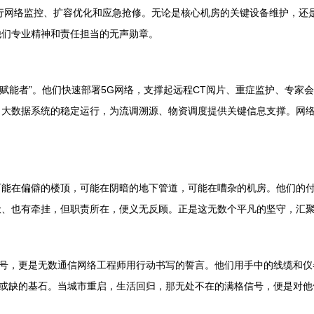
进行网络监控、扩容优化和应急抢修。无论是核心机房的关键设备维护，还
他们专业精神和责任担当的无声勋章。
的“赋能者”。他们快速部署5G网络，支撑起远程CT阅片、重症监护、专
、大数据系统的稳定运行，为流调溯源、物资调度提供关键信息支撑。网
可能在偏僻的楼顶，可能在阴暗的地下管道，可能在嘈杂的机房。他们的
惫、也有牵挂，但职责所在，便义无反顾。正是这无数个平凡的坚守，汇
口号，更是无数通信网络工程师用行动书写的誓言。他们用手中的线缆和
可或缺的基石。当城市重启，生活回归，那无处不在的满格信号，便是对