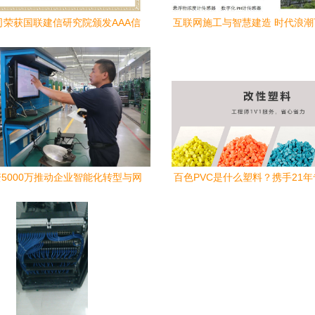
司荣获国联建信研究院颁发AAA信
互联网施工与智慧建造 时代浪
，网络工程施工领域再树新标杆
技术是否准备好了？
5000万推动企业智能化转型与网
百色PVC是什么塑料？携手21
络基建升级
专家金立达，探秘高性能材料的