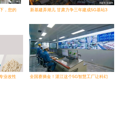
潮下，您的
新基建弄潮儿 甘肃力争三年建成5G基站3
万个，网络工程施工蓄势待发
年专业改性
全国赛摘金！湛江这个5G智慧工厂让科幻
应用之道
片场景成现实