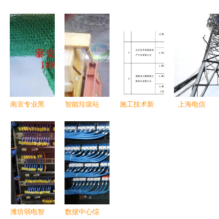
铸就钢铁动
锤炼意志
工方案 高
工 从规划
脉——记包
——41名接
效下载与专
到交付的全
钢重点检修
触网施工人
业实施指南
流程解析
工程网络建
员的特
设同步推进
殊“网络工
程”
南京专业黑
智能垃圾站
施工技术新
上海电信
色三维网专
生物喷淋除
纪元 6月1
IPTV空中
业制造商与
臭系统网络
日起试行施
课堂今日开
网络工程施
工程施工规
工图BIM审
课，网络工
工的协同发
范与要求
查，网络工
程施工保障
展
程施工引网
在线教学顺
友热议
利启航
潍坊弱电智
数据中心综