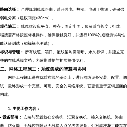
路由选择：
合理规划线缆路由，避开强电、热源、电磁干扰源，确保强
弱电分离（建议间距>30cm）。
规范施工：
线缆敷设应平直、整齐，固定牢固，预留适当长度；打线、
端接需严格按照标准操作，确保接触良好，并进行100%的通断测试与性
能认证测试（如福禄克测试）。
标识与管理：
所有线缆、端口、配线架均需清晰、永久标识，并建立完
整的布线系统文档，为后期维护与扩展提供便利。
二、网络工程施工：系统集成的智慧与协同
网络工程施工是在优质布线的基础上，进行网络设备安装、配置、调
试，最终形成一个完整、可用、安全的网络系统。它更侧重于逻辑层面的
构建。
1. 主要工作内容：
-
设备部署：
安装与配置核心交换机、汇聚交换机、接入交换机、路由
器、防火墙、无线控制器及无线接入点(AP)等设备。针对攀枝花可能存在