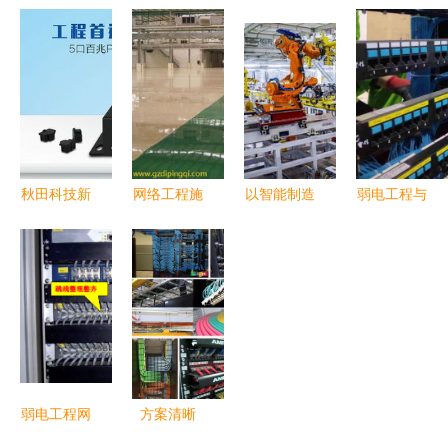
学校空气能
工 构建数
603189 主
防范行业协
热水工程与
字时代的坚
力瞒天过
会 网络工
网络工程综
固基石
海，明日最
程施工规范
合解决方案
新动作前瞻
化与创新实
践
秋田科技新
网络工程施
以智能制造
弱电工程与
品 5口百兆
工的要点与
赋能全球生
网络工程施
PoE监控专
经验分享
产 长城汽
工全攻略
用交换机，
车重庆智慧
助力网络工
工厂即将竣
程施工升级
工投产
弱电工程网
方案清晰
络配线架安
网络畅通