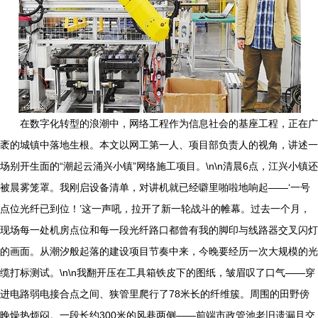
在数字化转型的浪潮中，网络工程作为信息社会的基座工程，正在广
袤的城镇中落地生根。本文以网工第一人、项目部负责人的视角，讲述一
场别开生面的“潮起云涌兴小镇”网络施工项目。\n\n清晨6点，江兴小镇还
被晨雾笼罩。我刚启设备清单，对讲机就已经噼里啪啦地响起——‘一号
点位光纤已到位！’这一声吼，拉开了新一轮战斗的帷幕。过去一个月，
现场每一处机房点位和每一段光纤路口都曾有我的脚印与线路器交叉闪灯
的画面。从潮汐般起落的建设项目节奏中来，今晚要经历一次大规模的光
缆打标测试。\n\n我翻开压在工具箱铁皮下的图纸，皱眉叹了口气——穿
进电路弱电接合点之间、狭管里爬行了78米长的纤维簇。周围的田野傍
晚燥热烦闷。一段长约300米的风巷两侧——前端市政管池老旧遗漏且交