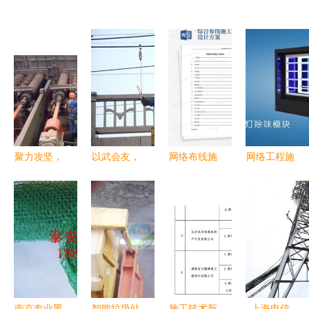
聚力攻坚，
以武会友，
网络布线施
网络工程施
铸就钢铁动
锤炼意志
工方案 高
工 从规划
脉——记包
——41名接
效下载与专
到交付的全
钢重点检修
触网施工人
业实施指南
流程解析
工程网络建
员的特
设同步推进
殊“网络工
程”
南京专业黑
智能垃圾站
施工技术新
上海电信