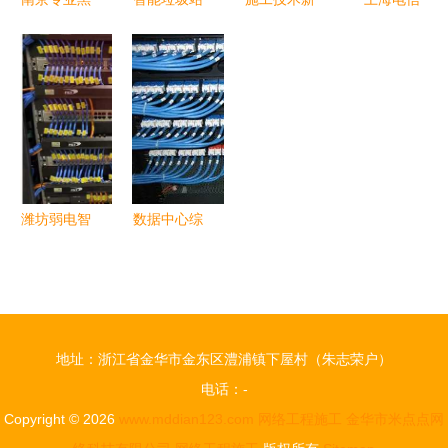
色三维网专
生物喷淋除
纪元 6月1
IPTV空中
业制造商与
臭系统网络
日起试行施
课堂今日开
网络工程施
工程施工规
工图BIM审
课，网络工
工的协同发
范与要求
查，网络工
程施工保障
展
程施工引网
在线教学顺
友热议
利启航
潍坊弱电智
数据中心综
能化工程中
合布线系统
的网络工程
的抗干扰与
施工 构建
接地技术实
智慧城市的
践
地址：浙江省金华市金东区澧浦镇下屋村（朱志荣户）
信息动脉
电话：-
Copyright © 2026
www.mddian123.com
网络工程施工
金华市米点点网