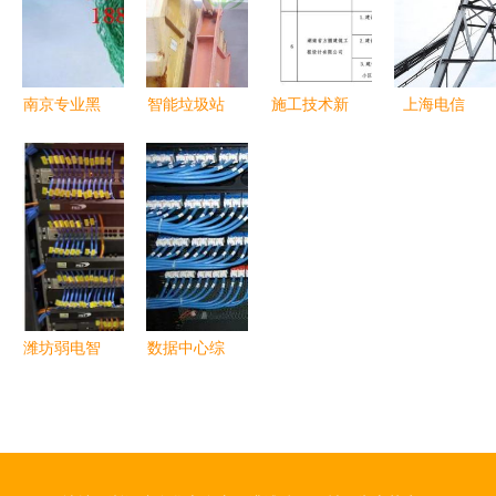
设同步推进
殊“网络工
程”
南京专业黑
智能垃圾站
施工技术新
上海电信
色三维网专
生物喷淋除
纪元 6月1
IPTV空中
业制造商与
臭系统网络
日起试行施
课堂今日开
网络工程施
工程施工规
工图BIM审
课，网络工
工的协同发
范与要求
查，网络工
程施工保障
展
程施工引网
在线教学顺
友热议
利启航
潍坊弱电智
数据中心综
能化工程中
合布线系统
的网络工程
的抗干扰与
施工 构建
接地技术实
智慧城市的
践