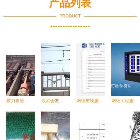
产品列表
PRODUCT
----------------
聚力攻坚，
以武会友，
网络布线施
网络工程施
铸就钢铁动
锤炼意志
工方案 高
工 从规划
脉——记包
——41名接
效下载与专
到交付的全
钢重点检修
触网施工人
业实施指南
流程解析
工程网络建
员的特