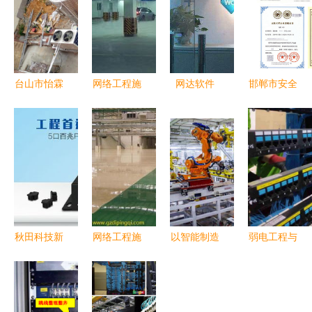
台山市怡霖
网络工程施
网达软件
邯郸市安全
学校空气能
工 构建数
603189 主
防范行业协
热水工程与
字时代的坚
力瞒天过
会 网络工
网络工程综
固基石
海，明日最
程施工规范
合解决方案
新动作前瞻
化与创新实
践
秋田科技新
网络工程施
以智能制造
弱电工程与
品 5口百兆
工的要点与
赋能全球生
网络工程施
PoE监控专
经验分享
产 长城汽
工全攻略
用交换机，
车重庆智慧